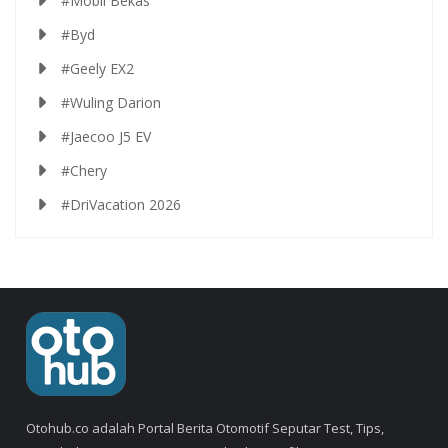
#Mobil Bekas
#Byd
#Geely EX2
#Wuling Darion
#Jaecoo J5 EV
#Chery
#DriVacation 2026
Otohub.co adalah Portal Berita Otomotif Seputar Test, Tips,