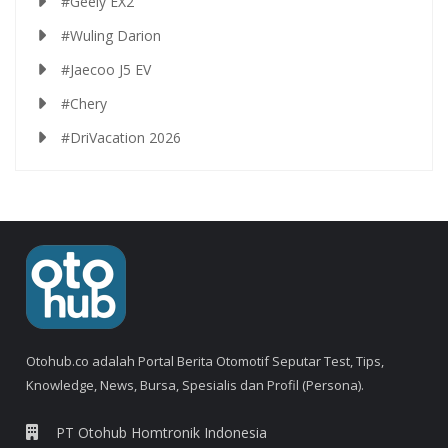
#Geely EX2
#Wuling Darion
#Jaecoo J5 EV
#Chery
#DriVacation 2026
Otohub.co adalah Portal Berita Otomotif Seputar Test, Tips,
Knowledge, News, Bursa, Spesialis dan Profil (Persona).
PT Otohub Homtronik Indonesia