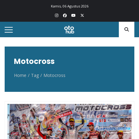
Otohub.co
Portal berita otomotif Indonesia terkini
Kamis, 06 Agustus 2026
Motocross
Home
Tag
Motocross