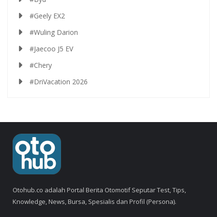
#Geely EX2
#Wuling Darion
#Jaecoo J5 EV
#Chery
#DriVacation 2026
Otohub.co adalah Portal Berita Otomotif Seputar Test, Tips,
Knowledge, News, Bursa, Spesialis dan Profil (Persona).