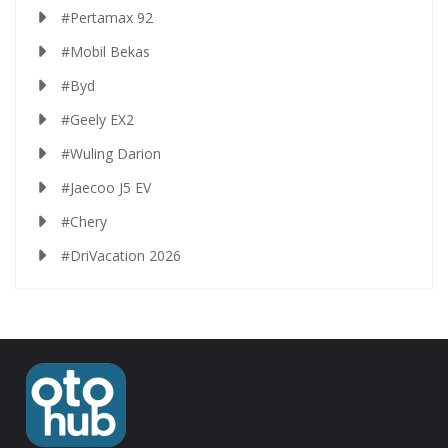
#Pertamax 92
#Mobil Bekas
#Byd
#Geely EX2
#Wuling Darion
#Jaecoo J5 EV
#Chery
#DriVacation 2026