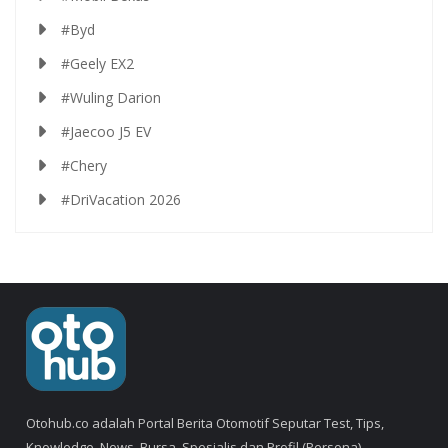
#Byd
#Geely EX2
#Wuling Darion
#Jaecoo J5 EV
#Chery
#DriVacation 2026
Otohub.co adalah Portal Berita Otomotif Seputar Test, Tips,
Knowledge, News, Bursa, Spesialis dan Profil (Persona).