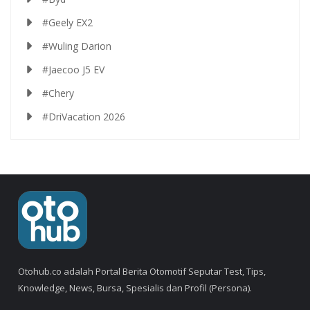
#Geely EX2
#Wuling Darion
#Jaecoo J5 EV
#Chery
#DriVacation 2026
Otohub.co adalah Portal Berita Otomotif Seputar Test, Tips,
Knowledge, News, Bursa, Spesialis dan Profil (Persona).