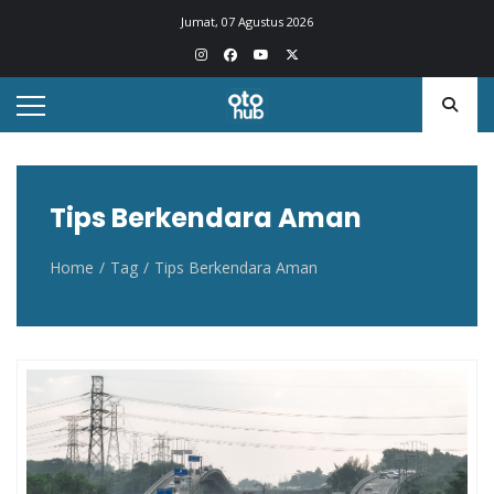
Otohub.co
Portal berita otomotif Indonesia terkini
Jumat, 07 Agustus 2026
Tips Berkendara Aman
Home
Tag
Tips Berkendara Aman