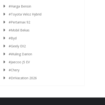
#Harga Bensin
#Toyota Veloz Hybrid
#Pertamax 92
#Mobil Bekas
#Byd
#Geely EX2
#Wuling Darion
#Jaecoo J5 EV
#Chery
#DriVacation 2026