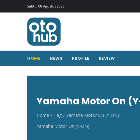
Otohub.co
Portal berita otomotif Indonesia terkini
Sabtu, 08 Agustus 2026
HOME
NEWS
PROFILE
REVIEW
Yamaha Motor On (
Home
Tag
Yamaha Motor On (Y-ON)
Yamaha Motor On (Y-ON)