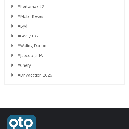
#Pertamax 92
#Mobil Bekas
#Byd
#Geely EX2
#Wuling Darion
#Jaecoo J5 EV
#Chery
#DriVacation 2026