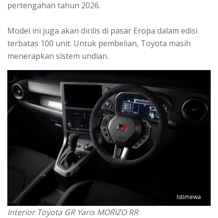
pertengahan tahun 2026.
Model ini juga akan dirilis di pasar Eropa dalam edisi
terbatas 100 unit. Untuk pembelian, Toyota masih
menerapkan sistem undian.
Istimewa
Interior Toyota GR Yaris MORIZO RR