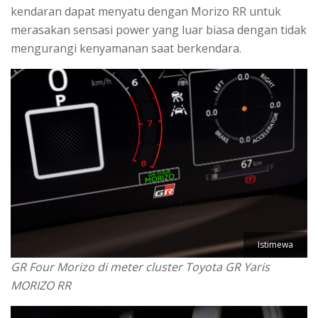
kendaran dapat menyatu dengan Morizo RR untuk
merasakan sensasi power yang luar biasa dengan tidak
mengurangi kenyamanan saat berkendara.
Istimewa
GR Four Morizo di meter cluster Toyota GR Yaris
MORIZO RR