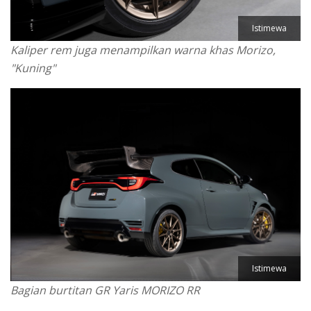
Istimewa
Kaliper rem juga menampilkan warna khas Morizo,
"Kuning"
Istimewa
Bagian burtitan GR Yaris MORIZO RR