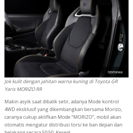
Istimewa
Jok kulit dengan jahitan warna kuning di Toyota GR
Yaris MORIZO RR
Makin asyik saat dibalik setir, adanya Mode kontrol
4WD eksklusif yang dikembangkan bersama Morizo,
caranya cukup aktifkan Mode "MORIZO", mobil akan
otomatis mengatur distribusi torsi ke ban depan dan
belakang secara 50:50. Keren!