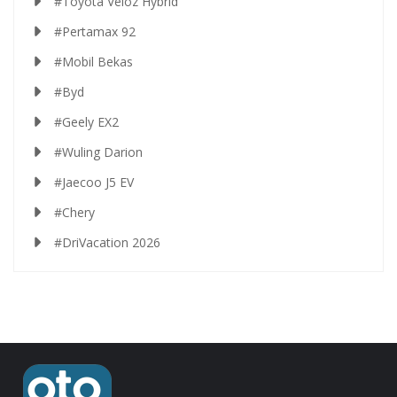
#Toyota Veloz Hybrid
#Pertamax 92
#Mobil Bekas
#Byd
#Geely EX2
#Wuling Darion
#Jaecoo J5 EV
#Chery
#DriVacation 2026