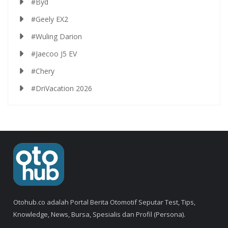
#Byd
#Geely EX2
#Wuling Darion
#Jaecoo J5 EV
#Chery
#DriVacation 2026
Otohub.co adalah Portal Berita Otomotif Seputar Test, Tips,
Knowledge, News, Bursa, Spesialis dan Profil (Persona).