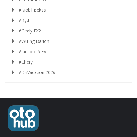
#Mobil Bekas
#Byd
#Geely EX2
#Wuling Darion
#Jaecoo J5 EV
#Chery
#DriVacation 2026