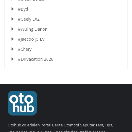
#Byd
#Geely EX2
#Wuling Darion
#Jaecoo J5 EV
#Chery
#DriVacation 2026
Otohub.co adalah Portal Berita Otomotif Seputar Test, Tips,