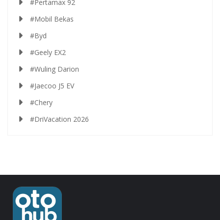
#Pertamax 92
#Mobil Bekas
#Byd
#Geely EX2
#Wuling Darion
#Jaecoo J5 EV
#Chery
#DriVacation 2026