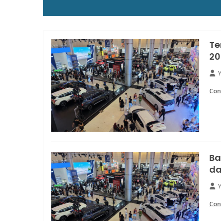
Te
20
Con
Ba
da
Con