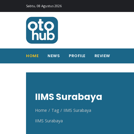
Otohub.co
Portal berita otomotif Indonesia terkini
Sabtu, 08 Agustus 2026
HOME
NEWS
PROFILE
REVIEW
IIMS Surabaya
Home
Tag
IIMS Surabaya
IIMS Surabaya