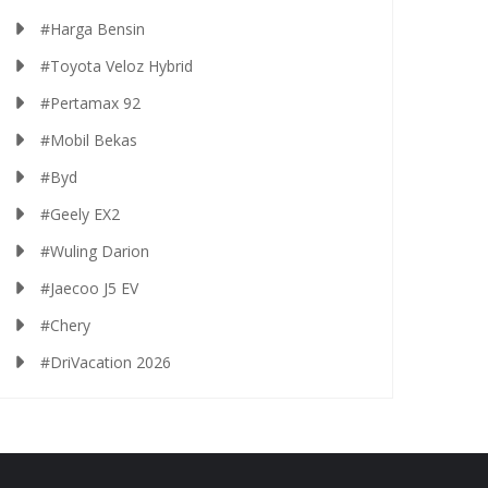
#Harga Bensin
#Toyota Veloz Hybrid
#Pertamax 92
#Mobil Bekas
#Byd
#Geely EX2
#Wuling Darion
#Jaecoo J5 EV
#Chery
#DriVacation 2026