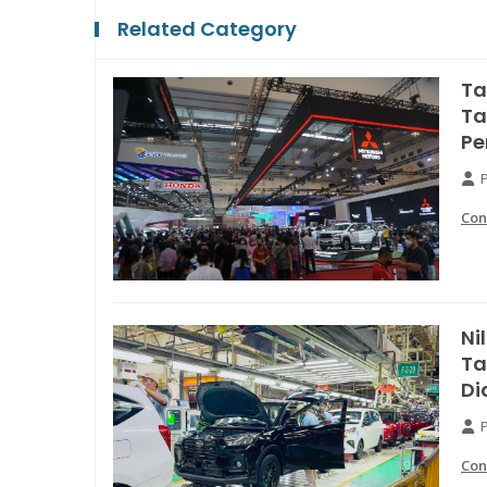
Related Category
Ta
Ta
Pe
Con
Ni
Ta
Di
Con