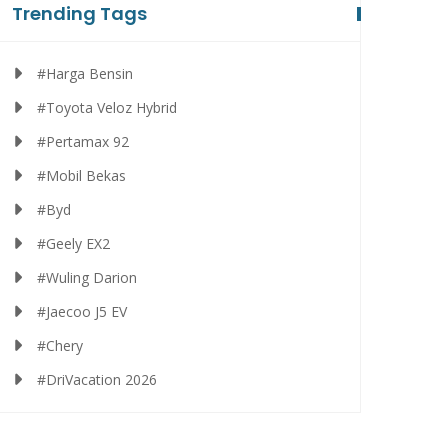
Trending Tags
#Harga Bensin
#Toyota Veloz Hybrid
#Pertamax 92
#Mobil Bekas
EWS
#Byd
#Geely EX2
#Wuling Darion
#Jaecoo J5 EV
Hitung-hitungan Harga Mobil
#Chery
Listrik Tanpa Insentif 2026, BYD
Atto 1 Jadi Rp 300 Jutaan?
#DriVacation 2026