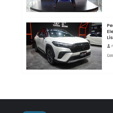
Pe
El
Li
Con