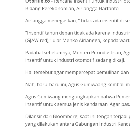
OtoHub.co
- Rencana insentif untuk industri ot
Bidang Perekonomian, Airlangga Hartanto.
Airlangga menegaskan, "Tidak ada insentif di s
"Insentif tahun depan tidak ada karena industr
(GJAW red)," ujar Menko Airlangga, kepada wart
Padahal sebelumnya, Menteri Perindustrian, 
insentif untuk industri otomotif sedang dikaji.
Hal tersebut agar mempercepat pemulihan dan p
Nah, baru-baru ini, Agus Gumiwaang kembali me
Agus Gumiwang mengungkapkan bahwa Pemerint
insentif untuk semua jenis kendaraan. Agar pasa
Dilansir dari Bloomberg, saat ini tengah terja
yang dilakukan antara Gabungan Industri Kend