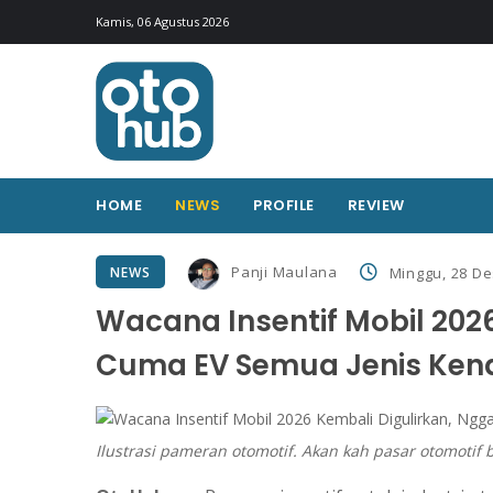
Kamis, 06 Agustus 2026
HOME
NEWS
PROFILE
REVIEW
Panji Maulana
NEWS
Minggu, 28 De
Wacana Insentif Mobil 202
Cuma EV Semua Jenis Ken
Ilustrasi pameran otomotif. Akan kah pasar otomotif 