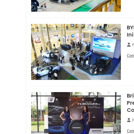
BY
In
Con
Br
Pr
Co
Con