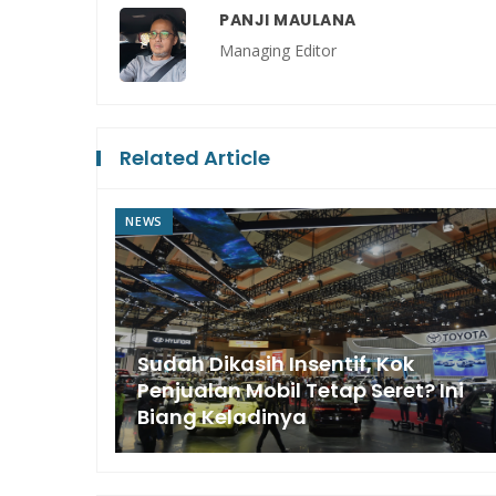
PANJI MAULANA
Managing Editor
Related Article
NEWS
il
Sudah Dikasih Insentif, Kok
 BYD
Penjualan Mobil Tetap Seret? Ini
Biang Keladinya