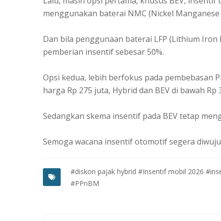
Lalu, masih opsi pertama, khusus BEV, insentif 
menggunakan baterai NMC (Nickel Manganese C
Dan bila penggunaan baterai LFP (Lithium Iro
pemberian insentif sebesar 50%.
Opsi kedua, lebih berfokus pada pembebasan 
harga Rp 275 juta, Hybrid dan BEV di bawah Rp 
Sedangkan skema insentif pada BEV tetap meng
Semoga wacana insentif otomotif segera diwuju
#diskon pajak hybrid
#Insentif mobil 2026
#inse
#PPnBM