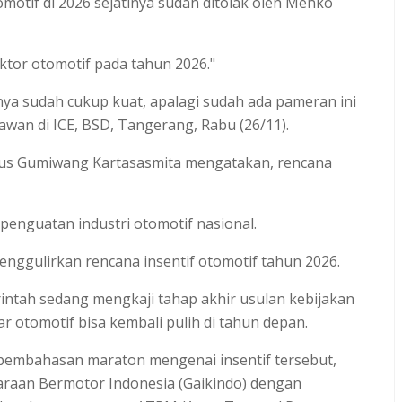
omotif di 2026 sejatinya sudah ditolak oleh Menko
ektor otomotif pada tahun 2026."
inya sudah cukup kuat, apalagi sudah ada pameran ini
awan di ICE, BSD, Tangerang, Rabu (26/11).
Agus Gumiwang Kartasasmita mengatakan, rencana
enguatan industri otomotif nasional.
nggulirkan rencana insentif otomotif tahun 2026.
ah sedang mengkaji tahap akhir usulan kebijakan
r otomotif bisa kembali pulih di tahun depan.
di pembahasan maraton mengenai insentif tersebut,
araan Bermotor Indonesia (Gaikindo) dengan