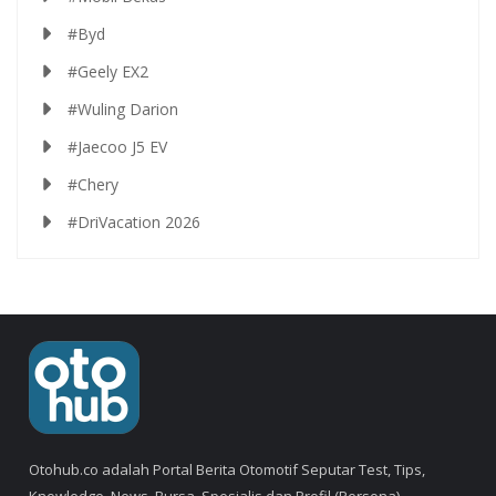
#Byd
#Geely EX2
#Wuling Darion
#Jaecoo J5 EV
#Chery
#DriVacation 2026
Otohub.co adalah Portal Berita Otomotif Seputar Test, Tips,