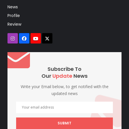
News
Profile
Review
Subscribe To
Our
Update
News
Write your Email below, to get notified with the
updated news
SUBMIT