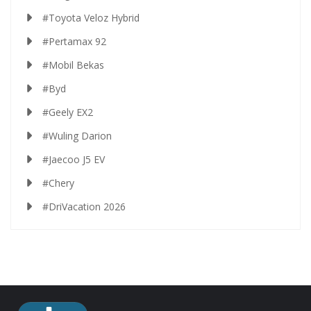
#Toyota Veloz Hybrid
#Pertamax 92
#Mobil Bekas
#Byd
#Geely EX2
#Wuling Darion
#Jaecoo J5 EV
#Chery
#DriVacation 2026